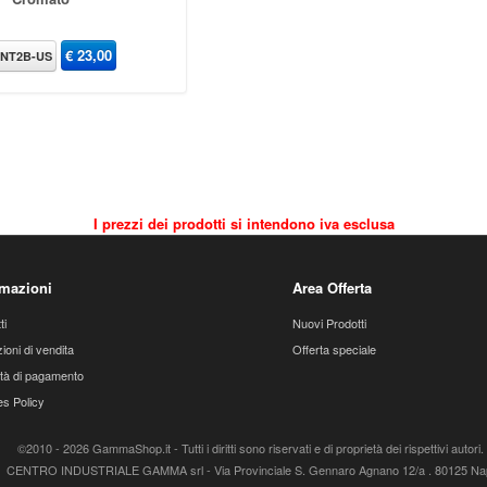
€
23,00
NT2B-US
I prezzi dei prodotti si intendono iva esclusa
rmazioni
Area Offerta
ti
Nuovi Prodotti
ioni di vendita
Offerta speciale
tà di pagamento
s Policy
©2010 - 2026 GammaShop.it - Tutti i diritti sono riservati e di proprietà dei rispettivi autori. 
CENTRO INDUSTRIALE GAMMA srl - Via Provinciale S. Gennaro Agnano 12/a . 80125 Nap