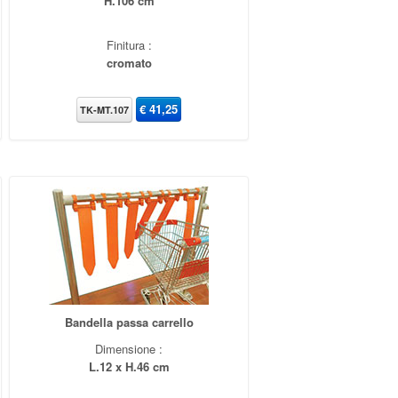
H.106 cm
Finitura :
cromato
€
41,25
TK-MT.107
Bandella passa carrello
Dimensione :
L.12 x H.46 cm