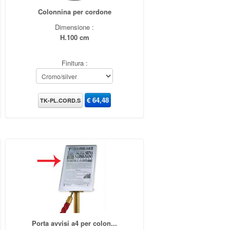
Colonnina per cordone
Dimensione :
H.100 cm
Finitura :
€
64,48
TK-PL.CORD.S
Porta avvisi a4 per colon...