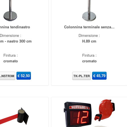
nnina tendinastro
Colonnina terminale senza...
Dimensione :
Dimensione :
cm - nastro 300 cm
H.89 cm
Finitura :
Finitura :
cromato
cromato
€
52,50
€
45,79
L.NSTR3M
TK-PL.TER