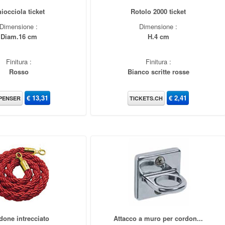
iocciola ticket
Rotolo 2000 ticket
Dimensione :
Dimensione :
Diam.16 cm
H.4 cm
Finitura :
Finitura :
Rosso
Bianco scritte rosse
€
13,31
€
2,41
PENSER
TICKETS.CH
done intrecciato
Attacco a muro per cordon...