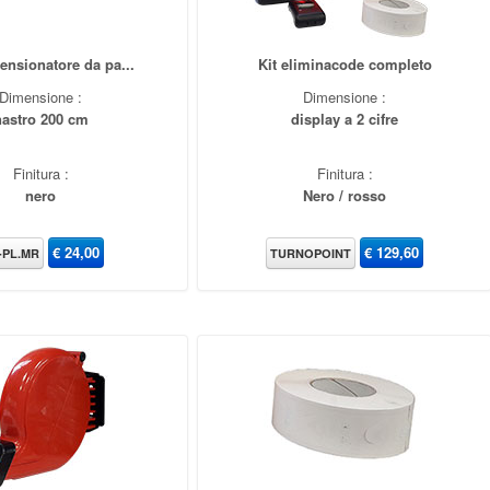
tensionatore da pa...
Kit eliminacode completo
Dimensione :
Dimensione :
nastro 200 cm
display a 2 cifre
Finitura :
Finitura :
nero
Nero / rosso
€
24,00
€
129,60
-PL.MR
TURNOPOINT