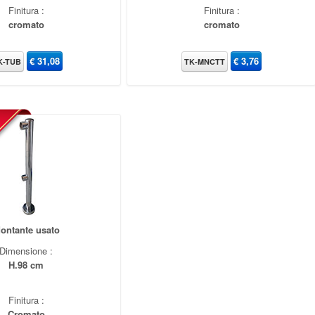
Finitura :
Finitura :
cromato
cromato
€
31,08
€
3,76
K-TUB
TK-MNCTT
ontante usato
Dimensione :
H.98 cm
Finitura :
Cromato