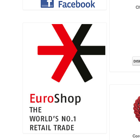
Ch
DIS
Cor