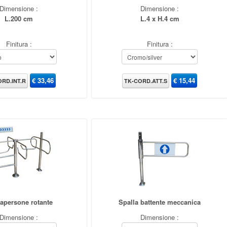
Dimensione :
Dimensione :
L.200 cm
L.4 x H.4 cm
Finitura :
Finitura :
€
33,46
€
15,44
RD.INT.R
TK-CORD.ATT.S
apersone rotante
Spalla battente meccanica
Dimensione :
Dimensione :