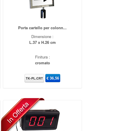
Porta cartello per colonn...
Dimensione :
L.37 x H.26 cm
Finitura :
cromato
€
36,56
TK-PL.CRT