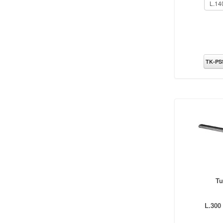
TK-PS
Tu
L.300