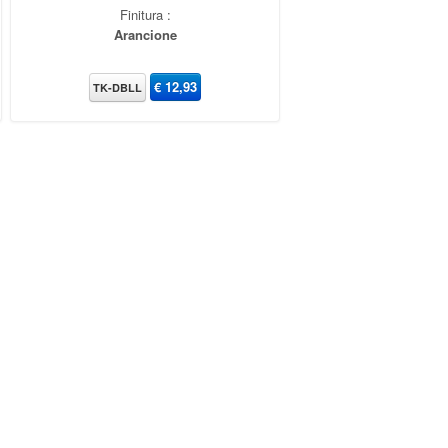
Finitura :
Arancione
€
12,93
TK-DBLL