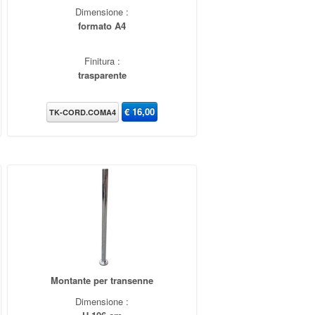
Dimensione :
formato A4
Finitura :
trasparente
€
16,00
TK-CORD.COMA4
Montante per transenne
Dimensione :