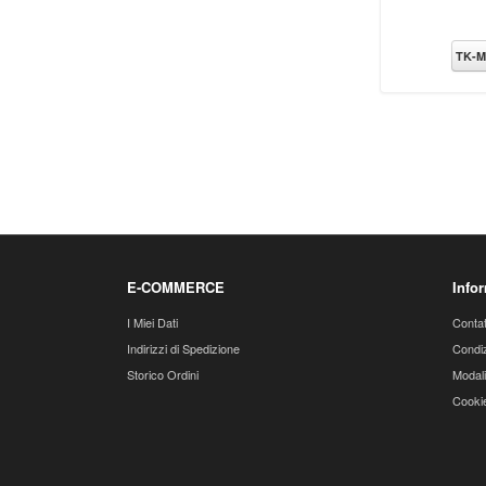
TK-M
E-COMMERCE
Info
I Miei Dati
Contat
Indirizzi di Spedizione
Condiz
Storico Ordini
Modali
Cookie