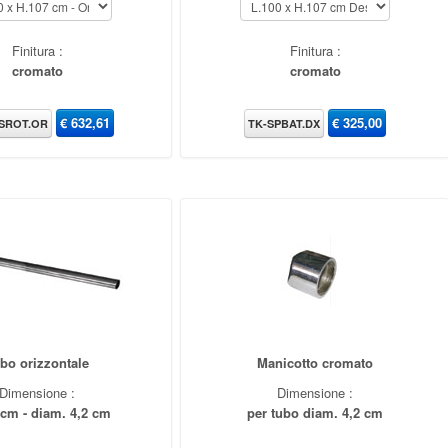
Finitura :
Finitura :
cromato
cromato
€
632,61
€
325,00
SROT.OR
TK-SPBAT.DX
bo orizzontale
Manicotto cromato
Dimensione :
Dimensione :
 cm - diam. 4,2 cm
per tubo diam. 4,2 cm